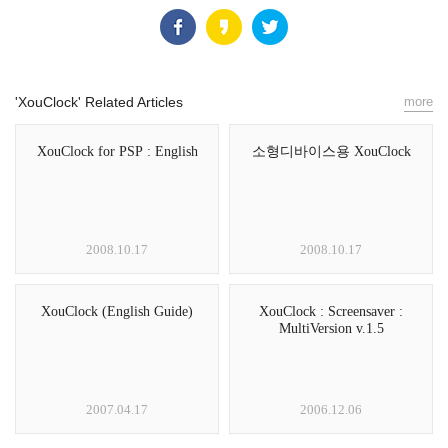
'XouClock' Related Articles
more
XouClock for PSP : English
소형디바이스용 XouClock
2008.10.17
2008.10.17
XouClock (English Guide)
XouClock : Screensaver :
MultiVersion v.1.5
2007.04.17
2006.12.06