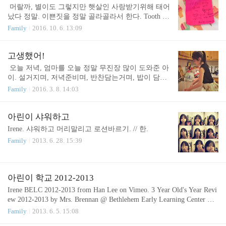
​​​ 머랄까, 별이도 그렇지만 햇살인 사랑받기위해 태어
났다 정말. 이쁜짓을 정말 골라골라서 한다. Tooth fai
ry 이빨요정 에게 쓴 쪽지. 기도하려고 햇살이 끌어
Family
2016. 10. 6. 13:09
안으면서 베게 같이 끌어안았는데 베게밑에 뭐가 만
져져서 꺼내어보니 이 쪽지. 이게머야? :) 그랬더니,
혹시나 자다가 이빨 빠지거나 잠오는 때 이빨빠지고
고생했어!
그러면 너무 졸려서 글씨를 쓸 수가 없단다. 그래서
​​​​ 오늘 저녁, 엄마를 오늘 정말 무진장 많이 도와준 아
미리 써 뒀단다. 이빨 빠지면 바로 이빨이랑 같이 둘
이. 설거지며, 저녁준비며, 반찬담는거며, 밥이 담긴
수 있도록. 아하하하하하하하. 보아하니 한참 전에
그릇 나르는거며, 기타등등, 작은 스툴 위에 올라가
Family
2016. 3. 8. 14:03
쓴거 같네. 이것도 꽤 졸릴때 쓴거같구만. 그나저나
계속 서서 정말 많은 일을 한 아이. 막판에 음식찌꺼
이빨이 빨리 안 빠져서 답답하겄네, 햇살. ㅋㅋㅋ
기까지 쓰레기통에 탁탁 털면서 거름망에 담긴 찌꺼
기들 일일이 다 씻어낼 줄은 몰랐다. 지저분하다고
아린이 샤워하고
생각하고 저건 안 할 줄 알았는데. 아이. 뱃속에 있을
Irene. 샤워하고 머리말리고 로션바르기. // 한.
때부터 벌써 반해 있었지만, 하트뿅뿅. 안 반할 사람
Family
2013. 6. 28. 15:39
이 있을까. --- 요즘 한창 이빨이 톡톡 빠지고 있어서
더 귀엽고 우습다. --- 아이. 넌 힘든 기색 전혀없이
뭐든 참 재밌게 한다. 피아노도 신나게 치고 숙제도
신나게 하고, 뭐든 즐겁게 신나게, 알아서 하는 아이.
아린이 학교 2012-2013
오늘은 참 피곤할꺼다. 보통 음악을 들으며 잠 들때
Irene BELC 2012-2013 from Han Lee on Vimeo. 3 Year Old's Year Revi
까지 같이 누워 있..
ew 2012-2013 by Mrs. Brennan @ Bethlehem Early Learning Center 베
들레헴 얼리러닝센터 이번주로 아린이 학교 끝이 나요. 아린이반 선
Family
2013. 6. 5. 15:08
생님인 Mrs.브렌넌이 iMovie로 열심히 만들어서 보내준 DVD를 보고