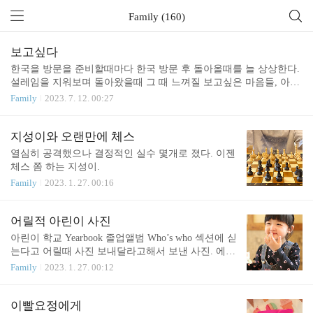
Family (160)
보고싶다
한국을 방문을 준비할때마다 한국 방문 후 돌아올때를 늘 상상한다.
설레임을 지워보며 돌아왔을때 그 때 느껴질 보고싶은 마음들, 아쉬
움들을 미리 느끼고 마음의 준비를 하려함이다. 근데 아무리 그렇게
Family
2023. 7. 12. 00:27
연습을 해도 돌아온 다음, 마음의 깊은 아쉬움과 보고픔을 이겨낼 수
가 없음도 안다. 예상대로, 이겨내기가 참 힘들다. 세월이 지나가고
나이가 들어가면서 더 힘들어진다. 바쁘게 살아가다보면 또 옅어지
지성이와 오랜만에 체스
겠지만 오늘은 참 많이 보고 싶다. 이겨 내어보려고 억지로 멍하게
열심히 공격했으나 결정적인 실수 몇개로 졌다. 이젠
있지 않으려하고 바쁘려고 애쓰는데 이겨내기 쉽지 않다. 감사함
체스 쫌 하는 지성이.
으로 이겨내어보자. 보고싶어요. 부모님들 모두 건강하시고 또 뵈어
Family
2023. 1. 27. 00:16
요.
어릴적 아린이 사진
아린이 학교 Yearbook 졸업앨범 Who’s who 섹션에 싣
는다고 어릴때 사진 보내달라고해서 보낸 사진. 에공
어찌 저리 맑고 밝고 귀여울까 ^^ (물론 지금도 맑고
Family
2023. 1. 27. 00:12
밝고 귀엽지만) 넘어져서 콧잔등을 다쳤을때라 반찬
고가 붙어있었는데, 뽀샵해서 지움. 저 식당은 아직
그 자리에 있을려나. 궁금하네.
이빨요정에게