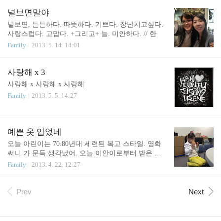
있으니, 아린이가 점점 웃음을 띄는게 눈에 보이네요. :) 첨엔 얼마나
얼어있었는데요. 엄마아빠오빠랑 완전히 떨어져서 혼자 저렇게 몇
널보면말야
시간씩 있는게 처음이었으니깐요. 게다가 자기랑 말과 생김새가 다
널보면, 든든하다. 따뜻하다. 기쁘다. 장난치고싶다.
른 아이들, 선생님들이랑 함께 있는것도 얼마나 힘들었을까요. 근데
사랑스럽다. 고맙다. +그리고+ 늘. 미안하다. // 한
지금은 친구들 이름도 다 알고 말도 주고받고 사진찍을때도 웃고 그
Family
2013. 5. 14. 14:01
러네요. 엄마아..
사랑해 x 3
사랑해 x 사랑해 x 사랑해
Family
2013. 5. 5. 14:27
예쁜 옷 입었네
오늘 아린이는 70.80년대 세련된 복고 스타일. 영화
써니 가 문득 생각났어. 오늘 이안이로부터 받은 멋
진 레고책 선물! 고마워 이안아!! 아빠한테 열심히 설
Family
2013. 4. 22. 12:27
명하고 있고 아린이는 유심히 집중해서 듣고 있고. //
한
Prev
Next