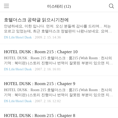
미스테리 (12)
호텔더스크 공략글 읽으시기전에
안녕하세요, 이한 입니다. 먼저. 오신 분들께 감사를 드리며... 저는
모르고 있었는데, 최근 호텔더스크 정발판이 나왔나보네요. 요며칠
갑자기 호텔더스크관련 댓글이 늘어나서 알게되었습니다. (와~!!!
DS Life/Hotel Dusk
2009. 2. 15. 14:36
놀랍습니다. 이런류의 게임은 아예 한글화는 생각도 안 할 줄 알았는
데.. ^^ 닌텐도코리아!!) 제가 오래전에 북미판 게임하면서 꾸역꾸역
남긴 글들이 현재 게임을 진행하는데 여러가지로 도움이 되셨으면
HOTEL DUSK : Room 215 : Chapter 10
하는 바람이며, 어떤 분이 말씀하셨듯이, 군데군데 허점이 있습니다.
HOTEL DUSK : Room 215 호텔더스크 : 룸215 (Wish Room : 천사의
특히 이렇게 기록할 생각이 없었던, 챕터1,2 가 좀 심할겁니다. 그리
기억 : 북미판) (스토리 진행이나 번역이 잘못된 부분이 있으면 지적
고 게임막바지로 돌입하면서 엔딩을 보고싶어 안달이었던 때였던터
해주세요.^^ 고칠께요.) 1979년 12월 29일 마지막 토요일 ++++++++
DS Life/Hotel Dusk
2007. 2. 16. 16:01
라 (거의 미친듯이 진도 나갔죠-.-) 챕터 9나 10도 심하진 않을테지만
++++++++++++++++++++++++++++++++++++++++++++++++++++
허점이 좀 있을테구요. 대부분은 주로..
+++++++++++++++++++++++++++ Chapter 10. (12:00 am ~ 2:00 am)
++++++++++++++++++++++++++++++++++++++++++++++++++++
HOTEL DUSK : Room 215 : Chapter 9
+++++++++++++++++++++++++++++++++++ 드디어 마지막, 챕쳐1
HOTEL DUSK : Room 215 호텔더스크 : 룸215 (Wish Room : 천사의
0이다. 챕터10은 로사가 하이드를 깨우면서 시작한다. 하이드가 깨
기억 : 북미판) (스토리 진행이나 번역이 잘못된 부분이 있으면 지적
어나고 그동안의 모든 얘..
해주세요.^^ 고칠께요.) 1979년 12월 29일 마지막 토요일 ++++++++
DS Life/Hotel Dusk
2007. 2. 16. 12:02
++++++++++++++++++++++++++++++++++++++++++++++++++++
+++++++++++++++++++++++++++ Chapter 9. (12:00 am ~ 2:00 am)
++++++++++++++++++++++++++++++++++++++++++++++++++++
HOTEL DUSK : Room 215 : Chapter 8