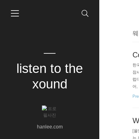
웨
Co
listen to the
한국
잠시
xound
럽다
어,
시면
Pre
W
hanlee.com
[올
는 