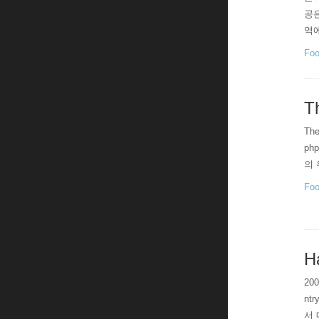
공은
역에
적인
Foo
T
The
ph
의 
Foo
H
20
nt
서 