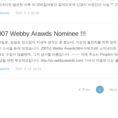
네이트 발표된 이후 약 20여일여동안 알게모르게 신경이 쓰였던건 사실.^^; 
) 그동안 PV(People's Voice)라는 네티즌투표도 있었는데, 훨씬 잘하는 사
tprints
2007. 5. 2. 00:48
 안 한 부분이다. ㅎㅎ; 결과적으로 부문별로 단 하나만 뽑히는 Winner에는 
상이라 불리는 이 엄청난 상..
007 Webby Arawds Nominee !!!
일로, 집일로 정신없이 지내며 생각도 못 했는데, 지성이 돌잔치를 하루 앞두
 소식을 듣게 되었습니다. 2007년 Webby Awards(웨비어워즈)에 노미네이트
도 수없이 많을텐데, 그저 감사할 따름입니다. -------- 아래 주소는 People's 
상을 위한 투표섹션입니다. http://pv.webbyawards.com/ 가셔서 마음에 드는
 HanLee.com도 괜찮다 싶으시면, Website 카테고리에 Personal Web Site 부
tprints
2007. 4. 13. 20:23
e 하시면 됩니다.^^ (투표하시려면 회원가입 하셔야 합니다) - 한, Han -
Prev
1
Next