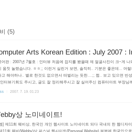
비 (5)
mputer Arts Korean Edition : July 2007 : I
어판 : 2007년 7월호 : 인터뷰 처음에 잡지를 봤을때 제 얼굴사진이 크~게
 움칫 놀랬습니다. ㅎㅎ;; 이런거 실린거 보면, 솔직히.. 기분은 좋은데... 머
고 해야하나.. 별로 한것도 없으면서 떠벌리는 듯한....;; 쩝.. 보고 있으면 반성
 인터뷰기회도 주시고, 글도 잘 정리해주시고 잘 실어주신 컴퓨터아트 부장님께 
, 직접 사셔서 한번 읽어보세요.^^ 디자이너/아티스트라면 꼭 봐야할 잡지!
ss
2007. 7. 19. 01:23
ebby상 노미네이트!
엠] 제11회 웨비상, 한국인 개인 웹사이트 노미네이트 되다 국내의 한 웹디
제11회 웨비(Webby)상 퍼스널 웹사이트(Personal Website) 부분에 