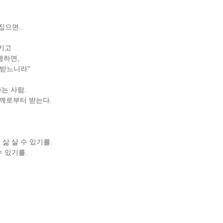
으면..
키고
행하면,
 받느니라"
는 사람.
께로부터 받는다.
삶 살 수 있기를.
 있기를.