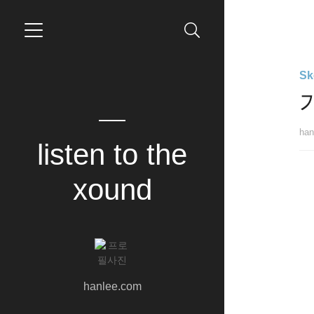
Sk
han
listen to the
xound
hanlee.com