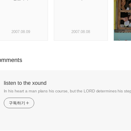
2007.08.09
2007.08.08
omments
listen to the xound
In his heart a man plans his course, but the LORD determines his ste
구독하기