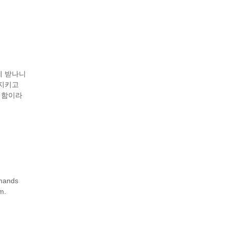
게 받나니
 지키고
행함이라
,
mands
m.