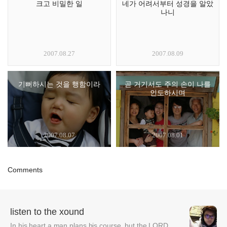
크고 비밀한 일
네가 어려서부터 성경을 알았
나니
2007.08.27
2007.08.09
기뻐하시는 것을 행함이라
곧 거기서도 주의 손이 나를
인도하시며
2007.08.07
2007.08.01
Comments
listen to the xound
In his heart a man plans his course, but the LORD