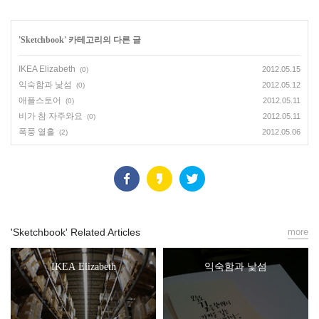
'
Sketchbook
' 카테고리의 다른 글
IKEA Elizabeth
2012.05.15
(0)
익숙함과 낯섬
2012.05.12
(0)
애플스토어
2012.05.11
(0)
비가 참 자주와요
2012.05.11
(0)
폭풍 열흘
2012.05.06
(2)
'Sketchbook' Related Articles
more
IKEA Elizabeth
익숙함과 낯섬