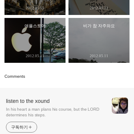
2012.05.15
2012.05.12
애플스토어
비가 참 자주와요
2012.05.11
2012.05.11
Comments
listen to the xound
In his heart a man plans his course, but the LORD
determines his steps.
구독하기