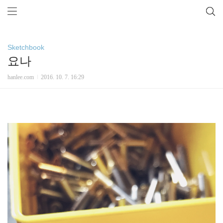
Sketchbook
요나
hanlee.com
2016. 10. 7. 16:29